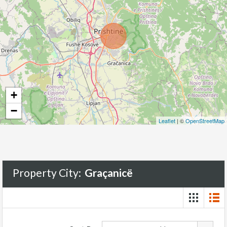
+
−
Leaflet
| ©
OpenStreetMap
Property City:
Graçanicë