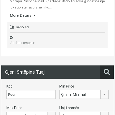
Mbrapa Prishtina Mall Siperfaqe: 84.95 Ari Toka gjindet ne nje
lokacion te favorshem ku…
More Details
84.95 Ari
Add to compare
Gjeni Shtëpinë Tuaj
Kodi
Min Price
Çmimi Minimal
Max Price
Lloji i pronës