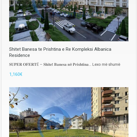
Shitet Banesa te Prishtina e Re Kompleksi Albanica
Residence
𝐒𝐔𝐏𝐄𝐑 𝐎𝐅𝐄𝐑𝐓Ë – 𝐒𝐡𝐢𝐭𝐞t 𝐁𝐚𝐧𝐞𝐬𝐚 𝐧ë 𝐏𝐫𝐢𝐬𝐡𝐭𝐢𝐧𝐚…
Lexo më shumë
1,160€