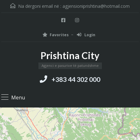
Na dërgoni email në :
agjensioniprishtina@hotmail.com
Favorites
Login
Prishtina City
Agjenci e pasurive të patundshme
+383 44 302 000
Menu