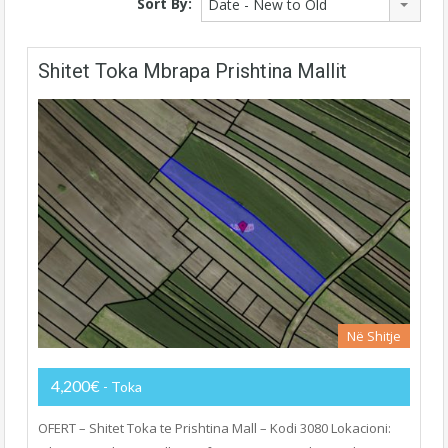
Sort By:
Date - New to Old
Shitet Toka Mbrapa Prishtina Mallit
Në Shitje
4,200€
- Toka
OFERT – Shitet Toka te Prishtina Mall – Kodi 3080 Lokacioni: