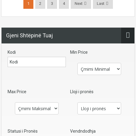
1
2
3
4
Next
Last
Gjeni Shtëpinë Tuaj
Kodi
Min Price
Max Price
Lloji i pronës
Statusi i Pronës
Vendndodhja