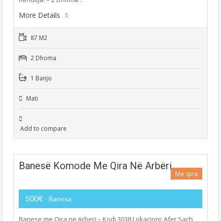
More Details
87 M2
2 Dhoma
1 Banjo
Mati
Add to compare
Banesë Komode Me Qira Në Arbëri
Me qira
500€
- Banesa
Banese me Qira në Arberi – Kodi 3038 Lokacioni: Afer Sach