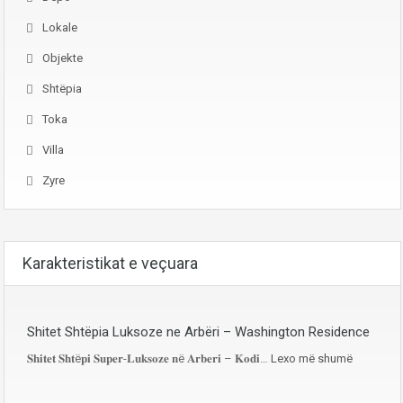
Lokale
Objekte
Shtëpia
Toka
Villa
Zyre
Karakteristikat e veçuara
Shitet Shtëpia Luksoze ne Arbëri – Washington Residence
𝐒𝐡𝐢𝐭𝐞𝐭 𝐒𝐡𝐭ë𝐩𝐢 𝐒𝐮𝐩𝐞𝐫-𝐋𝐮𝐤𝐬𝐨𝐳𝐞 𝐧ë 𝐀𝐫𝐛𝐞𝐫𝐢 – 𝐊𝐨𝐝𝐢…
Lexo më shumë