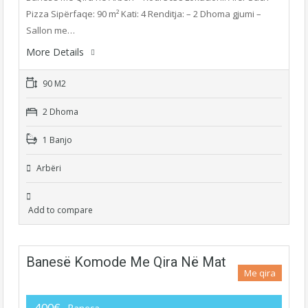
Pizza Sipërfaqe: 90 m² Kati: 4 Renditja: – 2 Dhoma gjumi –
Sallon me…
More Details
90 M2
2 Dhoma
1 Banjo
Arbëri
Add to compare
Banesë Komode Me Qira Në Mat
Me qira
400€
- Banesa