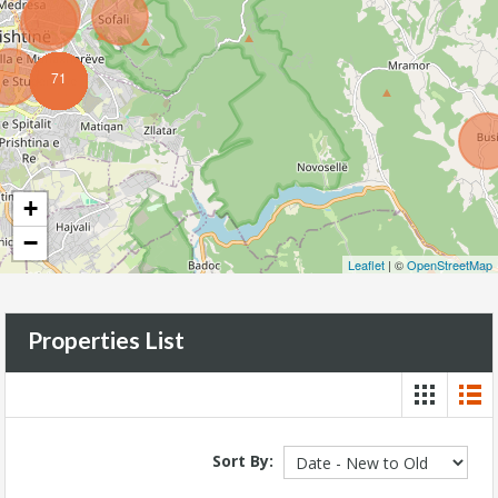
71
+
−
Leaflet
| ©
OpenStreetMap
Properties List
Sort By: