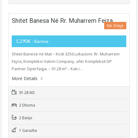
Shitet Banesa Në Rr. Muharrem Fejza
Në Shitje
1,290€
- Banesa
Shitet Banesë në Mat – Kodi 3256 Lokacioni: Rr. Muharrem
Fejza, Kompleksi Valoni Company, afër Kompleksit DP
Partner Sipërfaqja: – 91.28 m² – Kati i…
More Details
91.28 M2
2 Dhoma
2 Banjo
1 Garazha