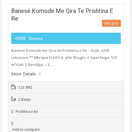
Banesë Komode Me Qira Te Prishtina E
Re
Me qira
600€
- Banesa
Banesë Komode me Qira në Prishtina e Re – Kodi: 3258
Lokacioni:** Mbrapa EULEX-it, afër Rrugës A Sipërfaqja: 123
m² Kati: 5 Renditja: – 3…
More Details
123 3M2
2 Banjo
Prishtina e Re
Add to compare