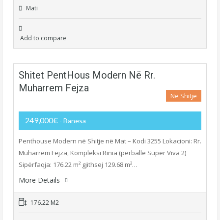
Mati
Add to compare
Shitet PentHous Modern Në Rr.
Muharrem Fejza
Në Shitje
249,000€
- Banesa
Penthouse Modern në Shitje në Mat – Kodi 3255 Lokacioni: Rr.
Muharrem Fejza, Kompleksi Rinia (përballë Super Viva 2)
Sipërfaqja: 176.22 m² gjithsej 129.68 m²…
More Details
176.22 M2