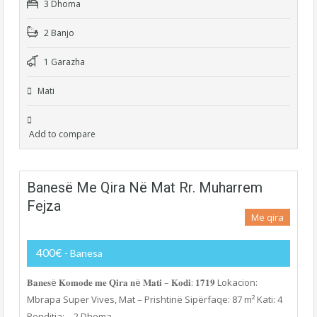
3 Dhoma
2 Banjo
1 Garazha
Mati
Add to compare
Banesë Me Qira Në Mat Rr. Muharrem
Fejza
Me qira
400€
- Banesa
𝐁𝐚𝐧𝐞𝐬ë 𝐊𝐨𝐦𝐨𝐝𝐞 𝐦𝐞 𝐐𝐢𝐫𝐚 𝐧ë 𝐌𝐚𝐭𝐢 – 𝐊𝐨𝐝𝐢: 𝟏𝟕𝟏𝟗 Lokacion:
Mbrapa Super Vives, Mat – Prishtinë Sipërfaqe: 87 m² Kati: 4
Renditja: – 2 Dhoma…