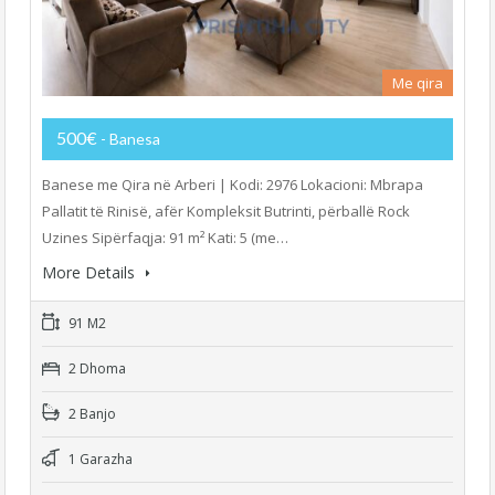
Me qira
500€
- Banesa
Banese me Qira në Arberi | Kodi: 2976 Lokacioni: Mbrapa
Pallatit të Rinisë, afër Kompleksit Butrinti, përballë Rock
Uzines Sipërfaqja: 91 m² Kati: 5 (me…
More Details
91 M2
2 Dhoma
2 Banjo
1 Garazha