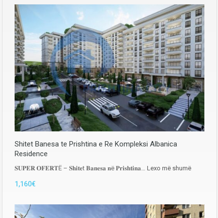
Shitet Banesa te Prishtina e Re Kompleksi Albanica
Residence
𝐒𝐔𝐏𝐄𝐑 𝐎𝐅𝐄𝐑𝐓Ë – 𝐒𝐡𝐢𝐭𝐞t 𝐁𝐚𝐧𝐞𝐬𝐚 𝐧ë 𝐏𝐫𝐢𝐬𝐡𝐭𝐢𝐧𝐚…
Lexo më shumë
1,160€