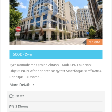
Me qira
500€
- Zyre
Zyrë Komode me Qira në Aktash – Kodi 2392 Lokacioni:
Objekti INON, afër qendrës së qytetit Sipërfaqja: 88 m² Kati: 4
Renditja: – 3 Dhoma…
More Details
88 M2
3 Dhoma