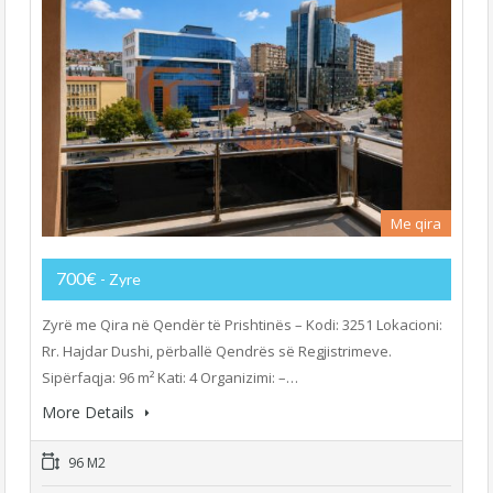
Me qira
700€
- Zyre
Zyrë me Qira në Qendër të Prishtinës – Kodi: 3251 Lokacioni:
Rr. Hajdar Dushi, përballë Qendrës së Regjistrimeve.
Sipërfaqja: 96 m² Kati: 4 Organizimi: –…
More Details
96 M2