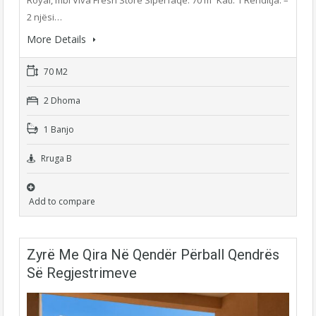
2 njësi…
More Details
70 M2
2 Dhoma
1 Banjo
Rruga B
Add to compare
Zyrë Me Qira Në Qendër Përball Qendrës
Së Regjestrimeve