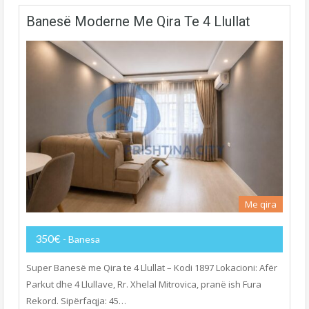
Banesë Moderne Me Qira Te 4 Llullat
Me qira
350€
- Banesa
Super Banesë me Qira te 4 Llullat – Kodi 1897 Lokacioni: Afër
Parkut dhe 4 Llullave, Rr. Xhelal Mitrovica, pranë ish Fura
Rekord. Sipërfaqja: 45…