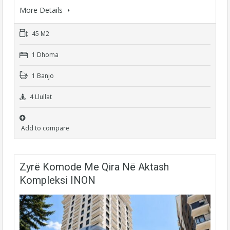
More Details
45 M2
1 Dhoma
1 Banjo
4 Llullat
Add to compare
Zyrë Komode Me Qira Në Aktash
Kompleksi INON