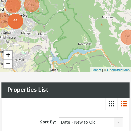
66
+
−
Leaflet
| ©
OpenStreetMap
Properties List
Sort By:
Date - New to Old