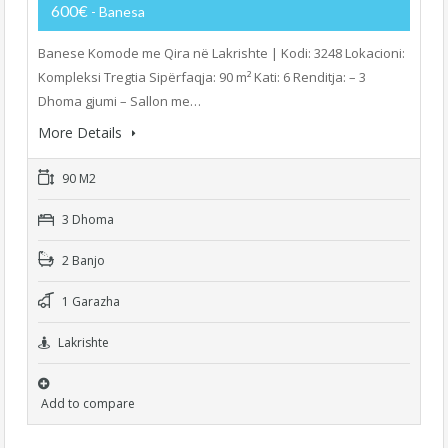
600€
- Banesa
Banese Komode me Qira në Lakrishte | Kodi: 3248 Lokacioni:
Kompleksi Tregtia Sipërfaqja: 90 m² Kati: 6 Renditja: – 3
Dhoma gjumi – Sallon me…
More Details
90 M2
3 Dhoma
2 Banjo
1 Garazha
Lakrishte
Add to compare