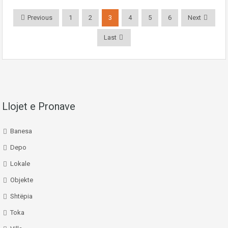
Previous
1
2
3
4
5
6
Next
Last
Llojet e Pronave
Banesa
Depo
Lokale
Objekte
Shtëpia
Toka