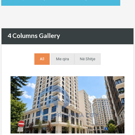
4 Columns Gallery
All
Me qira
Në Shitje