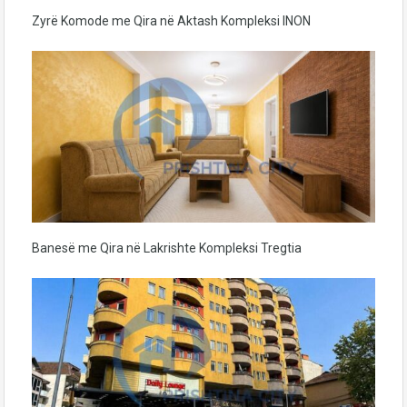
Zyrë Komode me Qira në Aktash Kompleksi INON
Banesë me Qira në Lakrishte Kompleksi Tregtia