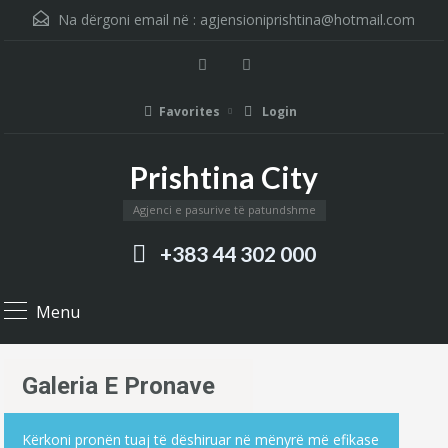
Na dërgoni email në :
agjensioniprishtina@hotmail.com
Favorites
Login
Prishtina City
Agjenci e pasurive të patundshme
+383 44 302 000
Menu
Galeria E Pronave
Kërkoni pronën tuaj të dëshiruar në mënyrë më efikase