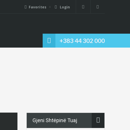
Favorites
Login
+383 44 302 000
Gjeni Shtëpinë Tuaj