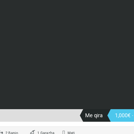
Me qira
1,000€
-
2 Banjo
1 Garazha
Mati