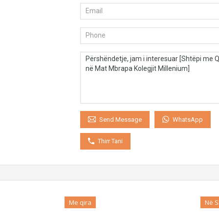
WhatsApp
Send Message
Thirr Tani
Me qira
Në S