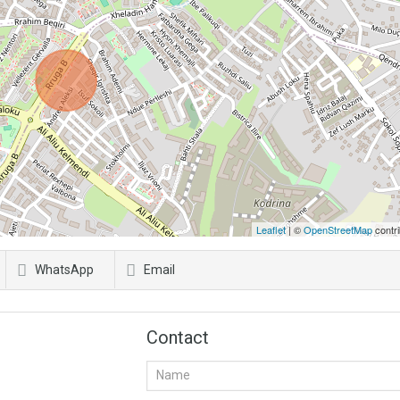
Leaflet
| ©
OpenStreetMap
contri
WhatsApp
Email
Contact