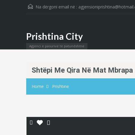
Na dërgoni email në :
agjensioniprishtina@hotmail
Prishtina City
Agjenci e pasurive të patundshme
Shtëpi Me Qira Në Mat Mbrapa K
Home
Prishtinë