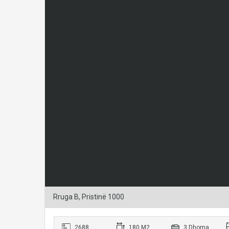
Rruga B, Pristinë 1000
2688
180 M2
3 Dhoma