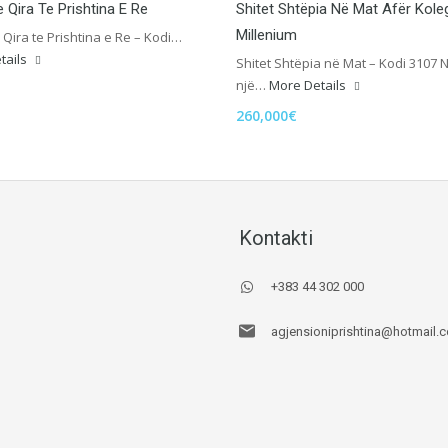
 Qira Te Prishtina E Re
Shitet Shtëpia Në Mat Afër Koleg
Millenium
Qira te Prishtina e Re – Kodi…
tails
Shitet Shtëpia në Mat – Kodi 3107 
një…
More Details
260,000€
Kontakti
+383 44 302 000
agjensioniprishtina@hotmail.