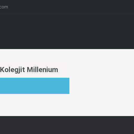
.com
olegjit Millenium