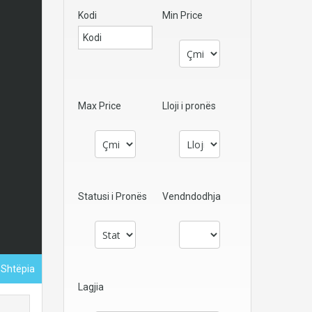
Kodi
Min Price
Max Price
Lloji i pronës
Statusi i Pronës
Vendndodhja
 Shtëpia
Lagjia