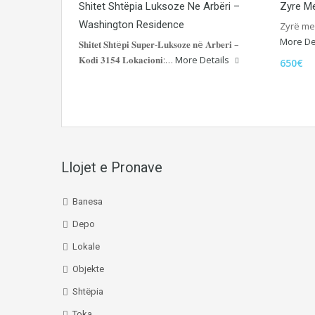
Shitet Shtëpia Luksoze Ne Arbëri –
Zyre Me
Washington Residence
Zyrë me 
More De
𝐒𝐡𝐢𝐭𝐞𝐭 𝐒𝐡𝐭ë𝐩𝐢 𝐒𝐮𝐩𝐞𝐫-𝐋𝐮𝐤𝐬𝐨𝐳𝐞 𝐧ë 𝐀𝐫𝐛𝐞𝐫𝐢 –
𝐊𝐨𝐝𝐢 𝟑𝟏𝟓𝟒 𝐋𝐨𝐤𝐚𝐜𝐢𝐨𝐧𝐢:…
More Details
650€
Llojet e Pronave
Banesa
Depo
Lokale
Objekte
Shtëpia
Toka