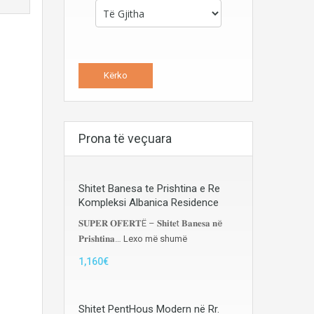
Prona të veçuara
Shitet Banesa te Prishtina e Re
Kompleksi Albanica Residence
𝐒𝐔𝐏𝐄𝐑 𝐎𝐅𝐄𝐑𝐓Ë – 𝐒𝐡𝐢𝐭𝐞t 𝐁𝐚𝐧𝐞𝐬𝐚 𝐧ë
𝐏𝐫𝐢𝐬𝐡𝐭𝐢𝐧𝐚…
Lexo më shumë
1,160€
Shitet PentHous Modern në Rr.