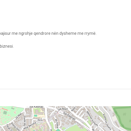
e pajisur me ngrohje qendrore nën dysheme me rrymë.
biznesi.