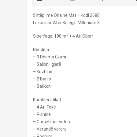
Shtëpi me Qira në Mat – Kodi 2688
Lokacioni: Afer Kolegjit Millenium 3
Sipërfaqe: 180 m² + 4 Ari Oborr
Renditja:
– 3 Dhoma Gjumi
– Sallon i gjerë
– Kuzhinë
– 2 Banjo
– Ballkon
Karakteristikat
– 4 Ari Tokë
– Pishinë
– Garazh për veturë
– Verandë verore
– Podrum