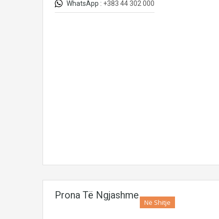
WhatsApp :
+383 44 302 000
Prona Të Ngjashme
Në Shitje