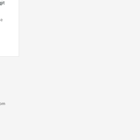
jit
Në
com