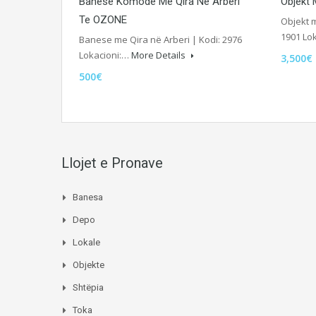
Banesë Komode Me Qira Në Arbëri
Objekt
Te OZONE
Objekt 
1901 Lo
Banese me Qira në Arberi | Kodi: 2976
Lokacioni:…
More Details
3,500€
500€
Llojet e Pronave
Banesa
Depo
Lokale
Objekte
Shtëpia
Toka