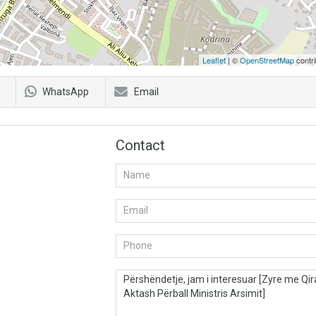
Leaflet
| ©
OpenStreetMap
contri
WhatsApp
Email
Contact