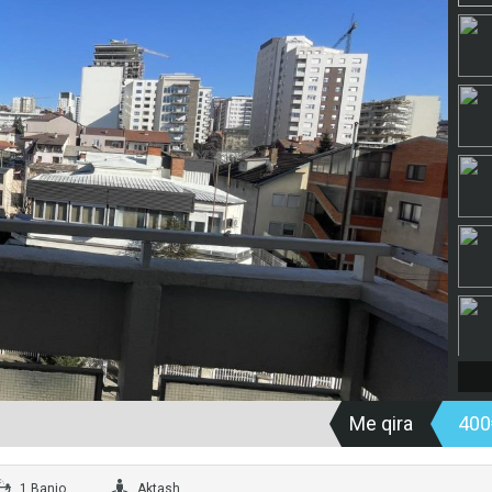
Me qira
40
1 Banjo
Aktash