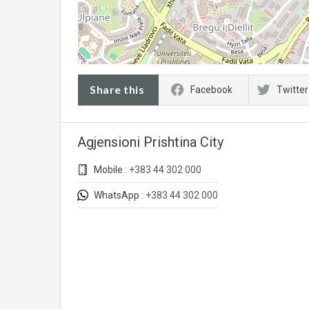
Share this
Facebook
Twitter
Agjensioni Prishtina City
Mobile :
+383 44 302 000
WhatsApp :
+383 44 302 000