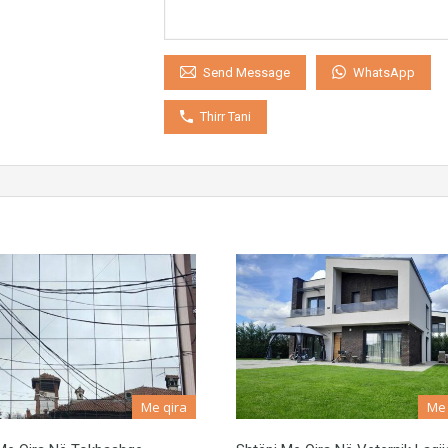
WhatsApp
Send Message
Thirr Tani
Me qira
Me 