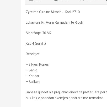
Zyre me Qira ne Aktash – Kodi 2710
Lokacioni: Rr. Agim Ramadani te Ricoh
Siperfaqe: 70 M2
Kati 4 (pa lift)
Renditjet:
– 3 Njesi Punes
– Banjo
– Koridor
– Ballkon
Banesa gjindet nje prej lokacioneve te preferuara per zy
nuk ka), e posedon nxemjen qendrore me termokos.