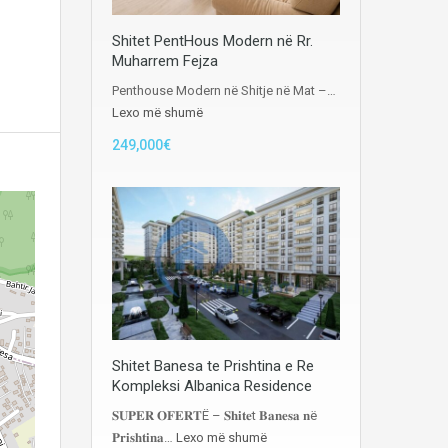
Shitet PentHous Modern në Rr.
Muharrem Fejza
Penthouse Modern në Shitje në Mat –…
Lexo më shumë
249,000€
Shitet Banesa te Prishtina e Re
Kompleksi Albanica Residence
𝐒𝐔𝐏𝐄𝐑 𝐎𝐅𝐄𝐑𝐓Ë – 𝐒𝐡𝐢𝐭𝐞t 𝐁𝐚𝐧𝐞𝐬𝐚 𝐧ë
𝐏𝐫𝐢𝐬𝐡𝐭𝐢𝐧𝐚…
Lexo më shumë