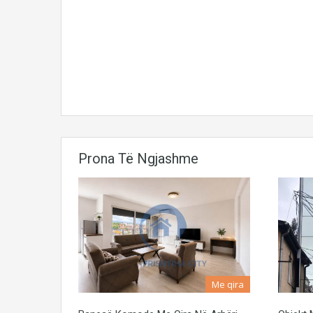
Prona Të Ngjashme
Me qira