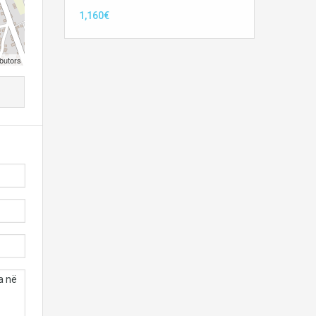
1,160€
butors