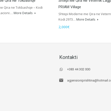
 Me Qira Në Tokbashqe
Shtëpi Me Qira Në Veternik Lagjj
PRIAM Village
me Qira ne Tokbashqe – Kodi
kacioni:…
More Details
Shtepi Moderne me Qira ne Vetern
Kodi 2973…
More Details
2,000€
Kontakti
+383 44 302 000
agjensioniprishtina@hotmail.