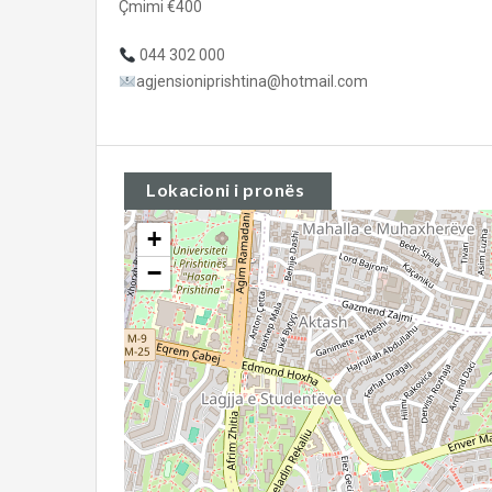
Çmimi €400
044 302 000
agjensioniprishtina@hotmail.com
Lokacioni i pronës
+
−