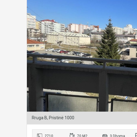
Rruga B, Pristinë 1000
2710
70 M2
3 Dhoma