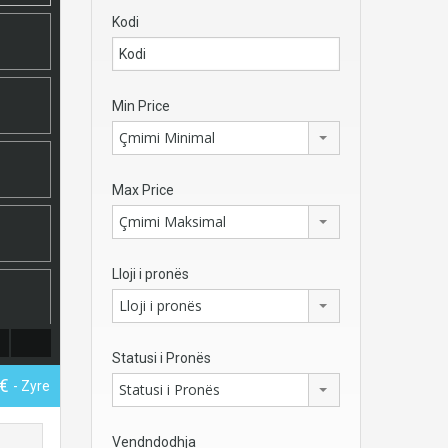
Kodi
Min Price
Çmimi Minimal
Max Price
Çmimi Maksimal
Lloji i pronës
Lloji i pronës
Statusi i Pronës
0€
- Zyre
Statusi i Pronës
Vendndodhja