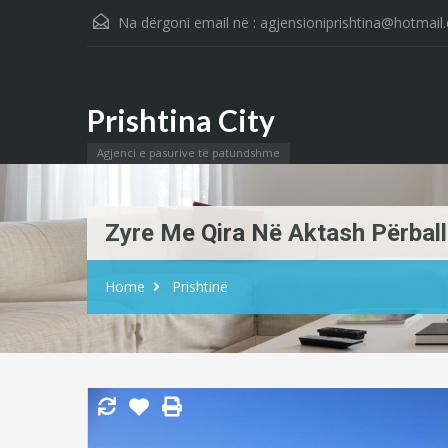
Na dërgoni email në :
agjensioniprishtina@hotmail
Prishtina City
Agjenci e pasurive të patundshme
Zyre Me Qira Në Aktash Përball 
Home
Prishtinë