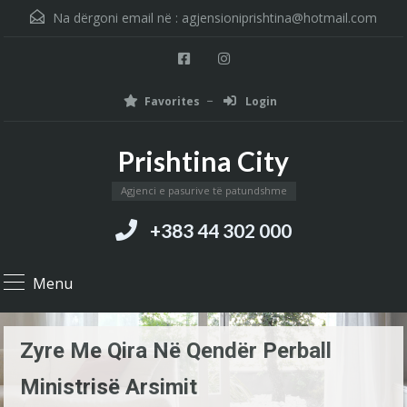
Na dërgoni email në :
agjensioniprishtina@hotmail.com
Favorites
Login
Prishtina City
Agjenci e pasurive të patundshme
+383 44 302 000
Menu
Zyre Me Qira Në Qendër Perball
Ministrisë Arsimit