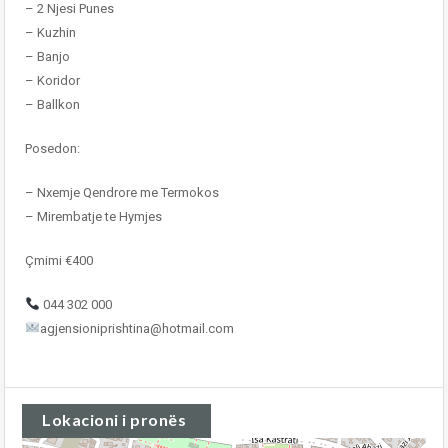
– 2 Njesi Punes
– Kuzhin
– Banjo
– Koridor
– Ballkon
Posedon:
– Nxemje Qendrore me Termokos
– Mirembatje te Hymjes
Çmimi €400
044 302 000
agjensioniprishtina@hotmail.com
Lokacioni i pronës