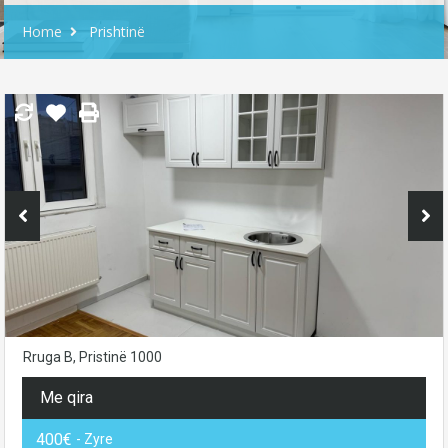
Home
Prishtinë
Rruga B, Pristinë 1000
Me qira
400€
- Zyre