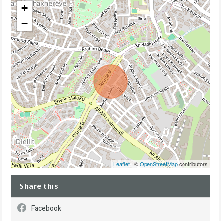
+
−
Leaflet
| ©
OpenStreetMap
contributors
Share this
Facebook