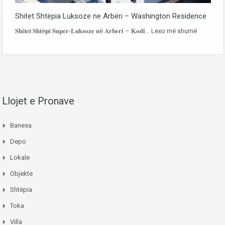
Shitet Shtëpia Luksoze ne Arbëri – Washington Residence
𝐒𝐡𝐢𝐭𝐞𝐭 𝐒𝐡𝐭ë𝐩𝐢 𝐒𝐮𝐩𝐞𝐫-𝐋𝐮𝐤𝐬𝐨𝐳𝐞 𝐧ë 𝐀𝐫𝐛𝐞𝐫𝐢 – 𝐊𝐨𝐝𝐢…
Lexo më shumë
Llojet e Pronave
Banesa
Depo
Lokale
Objekte
Shtëpia
Toka
Villa