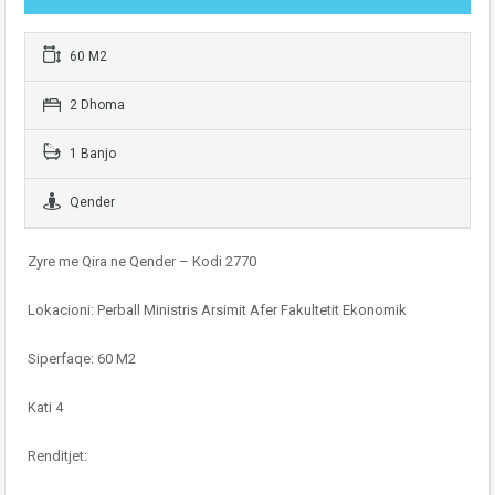
60 M2
2 Dhoma
1 Banjo
Qender
Zyre me Qira ne Qender – Kodi 2770
Lokacioni: Perball Ministris Arsimit Afer Fakultetit Ekonomik
Siperfaqe: 60 M2
Kati 4
Renditjet: