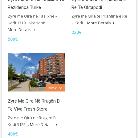
Rezidenca Turke
Re Te Oktapodi
Zyre me Qira ne Taslixhe –
Zyrë me Qira te Prishtina e Re
Kodi 1319 Lokacioni:…
– Kodi…
More Details
More Details
220€
500€
Me qira
Zyre Me Qira Në Rrugën B
Te Viva Fresh Store
Zyre me Qira në Rrugën B –
Kodi 3125…
More Details
400€