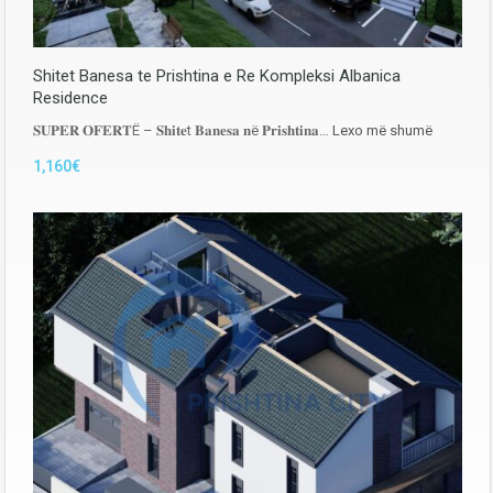
Shitet Banesa te Prishtina e Re Kompleksi Albanica
Residence
𝐒𝐔𝐏𝐄𝐑 𝐎𝐅𝐄𝐑𝐓Ë – 𝐒𝐡𝐢𝐭𝐞t 𝐁𝐚𝐧𝐞𝐬𝐚 𝐧ë 𝐏𝐫𝐢𝐬𝐡𝐭𝐢𝐧𝐚…
Lexo më shumë
1,160€