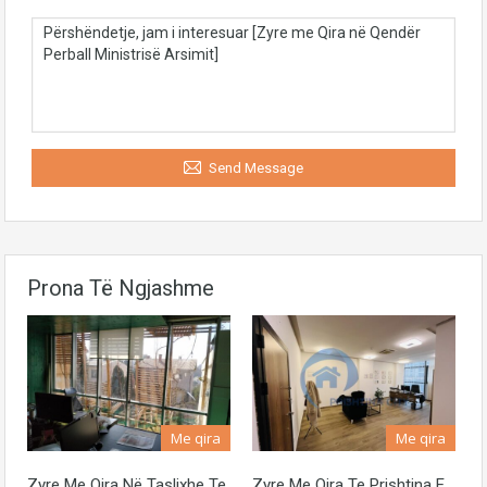
Send Message
Prona Të Ngjashme
Me qira
Me qira
Zyre Me Qira Në Taslixhe Te
Zyre Me Qira Te Prishtina E